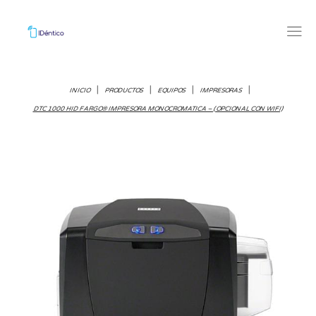
|
|
|
|
INICIO
PRODUCTOS
EQUIPOS
IMPRESORAS
DTC 1000 HID FARGO® IMPRESORA MONOCROMATICA – ( OPCIONAL CON WIFI)